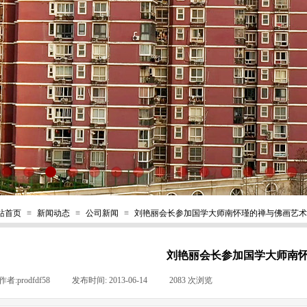
站首页
≡
新闻动态
≡
公司新闻
≡
刘艳丽会长参加国学大师南怀瑾的禅与佛画艺术
刘艳丽会长参加国学大师南
作者:
prodfdf58
|
发布时间:
2013-06-14
|
2083
次浏览
|