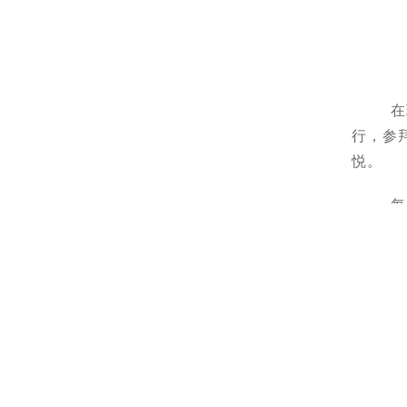
在
行，参
悦。
每
跪拜，